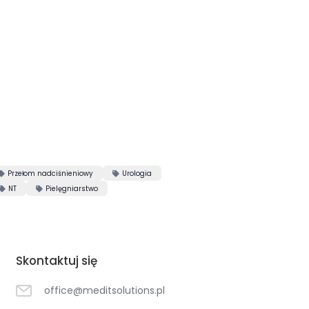
Przełom nadciśnieniowy
Urologia


NT
Pielęgniarstwo


Skontaktuj się
office@meditsolutions.pl