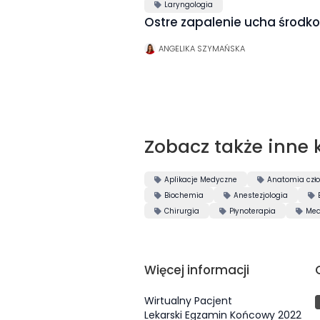
Laryngologia

Ostre zapalenie ucha środ
ANGELIKA SZYMAŃSKA
Zobacz także inne 
Aplikacje Medyczne
Anatomia czł


Biochemia
Anestezjologia



Chirurgia
Płynoterapia
Med



Więcej informacji
Wirtualny Pacjent
Lekarski Egzamin Końcowy 2022