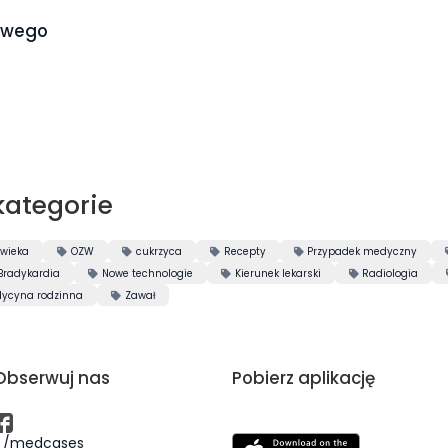
kowego
kategorie
owieka
OZW
cukrzyca
Recepty
Przypadek medyczny




Bradykardia
Nowe technologie
Kierunek lekarski
Radiologia



ycyna rodzinna
Zawał

Obserwuj nas
Pobierz aplikację
/medcases