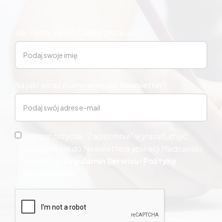
Jak mamy się do Ciebie zwracać?
Na jaki email mamy wysyłać Newsletter?
Klikając przycisk "Zapisz mnie" wyrażam chęć
zapisania się do Newslettera aplikacji Medcases i
akceptuję
Regulamin Serwisu
i
Politykę 
Prywatności
.