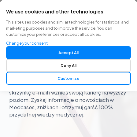
We use cookies and other technologies
PL
This site uses cookies and similar technologies for statistical and
marketing purposes and to improve the service. You can
customize your preferences or accept all cookies.
Uzyskaj natychmiastowy
Change your consent
dostęp do naszej bazy
Accept All
wiedzy!
Deny All
Zapisz się do naszego Newslettera, zdobądź
Customize
naszą praktyczną wiedzę prosto na swoją
skrzynkę e-mail i wznieś swoją karierę na wyższy
poziom. Zyskaj informacje o nowościach w
Medcases, zniżkach i otrzymuj garść 100%
przydatnej wiedzy medycznej.