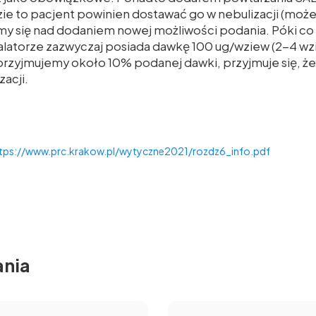
ie to pacjent powinien dostawać go w nebulizacji (moż
my się nad dodaniem nowej możliwości podania. Póki co 
latorze zazwyczaj posiada dawkę 100 ug/wziew (2-4 wz
 przyjmujemy około 10% podanej dawki, przyjmuje się, ż
acji.
https://www.prc.krakow.pl/wytyczne2021/rozdz6_info.pdf
ania