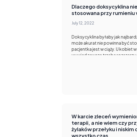
Dlaczego doksycyklina ni
stosowana przy rumieniu
July 12, 2022
Doksycyklina byłaby jak najbard
może akurat nie powinna być sto
pacjentka jest w ciąży. U kobiet
wywiad zawsze trzeba rozszerzy
ciąży. Doksycyklina ma kategori
przypadku jest bezwzględnym p
Zamiennie możemy zastosować 
cefalosporyny.
W karcie zleceń wymienio
terapii, a nie wiem czy pr
żylaków przełyku i niskim c
wszystko czas.