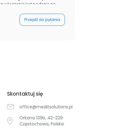
o włączenia jest podanie go
oroby. U powyższego pacjenta
5 dni", co interpretuję, jako
Przejdź do pytania
Skontaktuj się
office@meditsolutions.pl
Orkana 139b, 42-229
Częstochowa, Polska