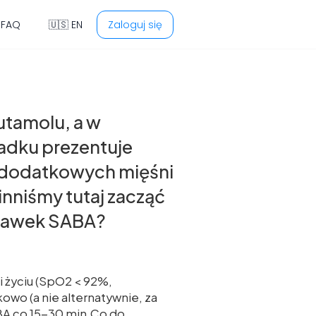
 FAQ
🇺🇸 EN
Zaloguj się
utamolu, a w
padku prezentuje
a dodatkowych mięśni
nniśmy tutaj zacząć
 dawek SABA?
i życiu (SpO2 < 92%,
owo (a nie alternatywnie, za
BA co 15-30 min.Co do