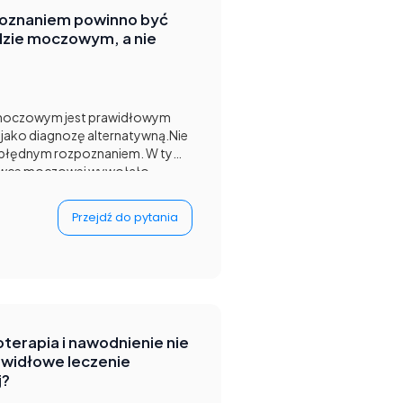
oznaniem powinno być
dzie moczowym, a nie
 moczowym jest prawidłowym
jako diagnozę alternatywną.Nie
st błędnym rozpoznaniem. W tym
cewce moczowej wywołało
ość zsunięcia napletka. Dlatego
ązania: załupek i ciało obce w
Przejdź do pytania
wym.
terapia i nawodnienie nie
awidłowe leczenie
j?