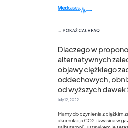
← POKAŻ CAŁE FAQ
Dlaczego w proponow
alternatywnych zalec
objawy ciężkiego za
oddechowych, obniżo
od wyższych dawek 
July 12, 2022
Mamy do czynienia z ciężkim z
akumulacja CO2 i kwasica w gaz
salbutamol), ustawiłem je te