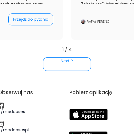
eczeniu zachowawczym
Zakaźnych").Warunkiem jeg
gi poniżej 5 mm), a przy
maksymalnie w 5. dobie ch
owego leczenia
objawy utrzymywały się "od 
Przejdź do pytania
darza się, że trzeba złóg
szóstą dobę choroby.
RAFAŁ FERENC
 zabiegowy.Zauważ też, że
derzeniową jest u nas
zważenia w przypadku braku
ego lub jako postępowanie
1 / 4
Next
Obserwuj nas
Pobierz aplikację
/medcases
/medcasespl