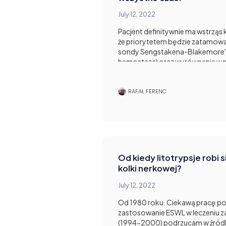
July 12, 2022
Pacjent definitywnie ma wstrząs
że priorytetem będzie zatamowa
sondy Sengstakena-Blakemore
hemostaza) oraz wyrównanie wole
preparaty krwiopochodne). Zmnie
wrotnego (hormonami) oraz prof
na dalszym planie, niemniej zmni
RAFAŁ FERENC
chorych z krwawieniem żylaków p
rozważyć ich podanie.Zauważ je
jest u nas wymieniona jako lecz
Pozostałe formy leczenia są dod
zastosować, w zależności od dos
Od kiedy litotrypsje robi s
kolki nerkowej?
July 12, 2022
Od 1980 roku. Ciekawą pracę 
zastosowanie ESWL w leczeniu z
(1994-2000) podrzucam w źródle