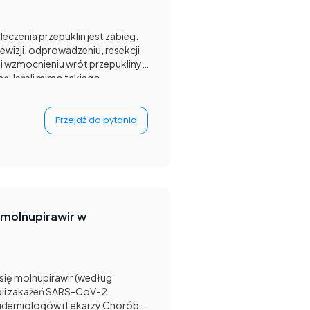
zenia przepuklin jest zabieg.
rewizji, odprowadzeniu, resekcji
 i wzmocnieniu wrót przepukliny,
ną.Jeżeli mimo takiego
tki w podsumowaniu się
prawdopodobniej z braku
ybiotykoterapii w naszym
Przejdź do pytania
życiu jest to postępowanie jak
enianie przez algorytm procesu
 coś nad czym pracujemy. Na tę
naszą propozycję leczenia po
molnupirawir w
się molnupirawir (według
apii zakażeń SARS-CoV-2
idemiologów i Lekarzy Chorób