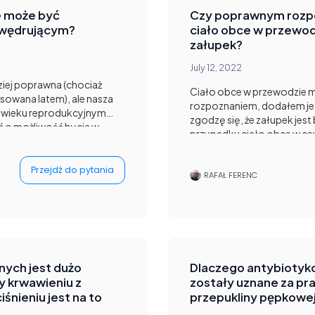
e może być
Czy poprawnym rozp
 wędrującym?
ciało obce w przewo
załupek?
July 12, 2022
ziej poprawna (chociaż
Ciało obce w przewodzie
sowana latem), ale nasza
rozpoznaniem, dodałem je 
 w wieku reprodukcyjnym
zgodzę się, że załupek je
ć o możliwość bycia w
przypadku ciało obce w 
ę D, dlatego w tym
obrzęk żołędzi i niemożliw
rzeciwwskazaniem.
mamy dwa prawidłowe rozwi
amoksycylinę lub
Przejdź do pytania
układzie moczowo-płcio
RAFAŁ FERENC
nych jest dużo
Dlaczego antybiotyko
zy krwawieniu z
zostały uznane za pr
iśnieniu jest na to
przepukliny pępkowe