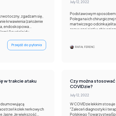
July 12, 2022
Podstawowym sposobem lec
 krwotoczny, zgadzam się,
Polega na ich chirurgicznej 
nie krwawienia (założenie
martwiczego odcinka jelita
'a, endoskopowa
zazwyczaj siatką chirurgicz
mii (krystaloidy,
postępowania stan pacjen
jszenie ciśnienia
pogarsza to wynika to naj
ilaktyka antybiotykowa są
dodania płynoterapii i ant
Przejdź do pytania
ejszają śmiertelność
RAFAŁ FERENC
scenariuszu. W prawdziwym 
rzełyku, dlatego należy
najbardziej prawidłowe.Oc
dnak, że tylko hemostaza
terapeutycznego to jest to
enie obowiązkowe.
chwilę polecam traktować 
atkowe (można je
prostu jako sugestię.
tępności i okoliczności).
ię w trakcie ataku
Czy można stosować 
COVIDzie?
July 12, 2022
podsumowującą
W COVIDzie lekkim stosuje 
aostrzeń kolek nerkowych
"Zaleceń diagnostyki i ter
.Jasne, że większość
Polskiego Towarzystwa Ep