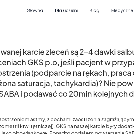
Główna
Dla uczelni
Blog
Medyczne
anej karcie zleceń są 2-4 dawki salb
eniach GKS p.o, jeśli pacjent w przy
ostrzenia (podparcie na rękach, prac
na saturacja, tachykardia)? Nie powi
SABA i podawać co 20min kolejnych
aostrzeniem astmy, z cechami zaostrzenia zagrażającym
ometrii krwi tętniczej). GKS na naszej karcie były dodatk
raz jako obowiązkowe. Ponadto dodałem powtarzania SA