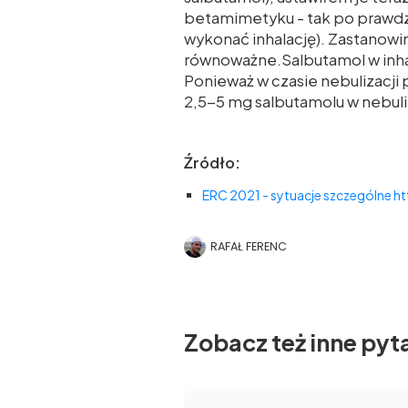
betamimetyku - tak po prawdz
wykonać inhalację). Zastanowi
równoważne.Salbutamol w inha
Ponieważ w czasie nebulizacji
2,5-5 mg salbutamolu w nebuliz
Źródło:
ERC 2021 - sytuacje szczególne 
RAFAŁ FERENC
Zobacz też inne pyt