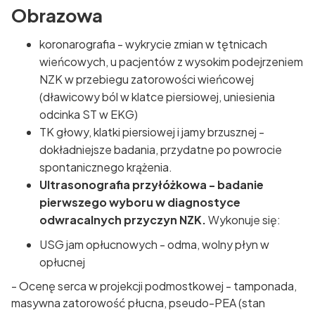
Obrazowa
koronarografia - wykrycie zmian w tętnicach
wieńcowych, u pacjentów z wysokim podejrzeniem
NZK w przebiegu zatorowości wieńcowej
(dławicowy ból w klatce piersiowej, uniesienia
odcinka ST w EKG)
TK głowy, klatki piersiowej i jamy brzusznej -
dokładniejsze badania, przydatne po powrocie
spontanicznego krążenia.
Ultrasonografia przyłóżkowa - badanie
pierwszego wyboru w diagnostyce
odwracalnych przyczyn NZK.
Wykonuje się:
USG jam opłucnowych - odma, wolny płyn w
opłucnej
- Ocenę serca w projekcji podmostkowej - tamponada,
masywna zatorowość płucna, pseudo-PEA (stan