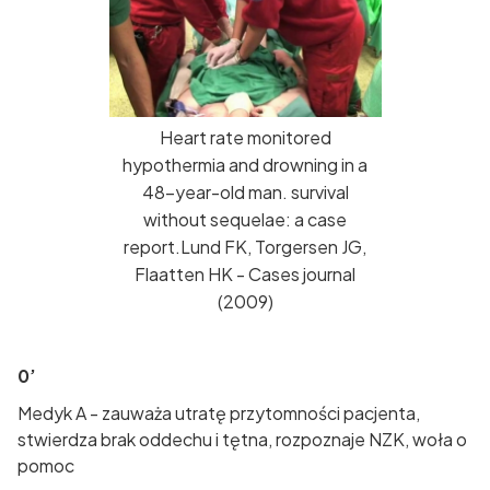
Heart rate monitored
hypothermia and drowning in a
48-year-old man. survival
without sequelae: a case
report.Lund FK, Torgersen JG,
Flaatten HK - Cases journal
(2009)
0’
Medyk A - zauważa utratę przytomności pacjenta,
stwierdza brak oddechu i tętna, rozpoznaje NZK, woła o
pomoc