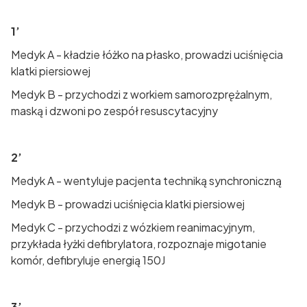
1’
Medyk A - kładzie łóżko na płasko, prowadzi uciśnięcia
klatki piersiowej
Medyk B - przychodzi z workiem samorozprężalnym,
maską i dzwoni po zespół resuscytacyjny
2’
Medyk A - wentyluje pacjenta techniką synchroniczną
Medyk B - prowadzi uciśnięcia klatki piersiowej
Medyk C - przychodzi z wózkiem reanimacyjnym,
przykłada łyżki defibrylatora, rozpoznaje migotanie
komór, defibryluje energią 150J
3’