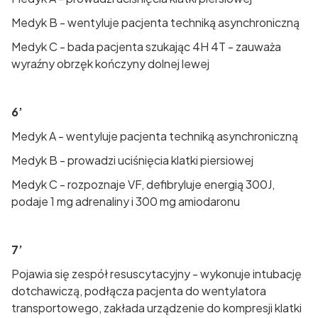
Medyk B - wentyluje pacjenta techniką asynchroniczną
Medyk C - bada pacjenta szukając 4H 4T - zauważa
wyraźny obrzęk kończyny dolnej lewej
6’
Medyk A - wentyluje pacjenta techniką asynchroniczną
Medyk B - prowadzi uciśnięcia klatki piersiowej
Medyk C - rozpoznaje VF, defibryluje energią 300J,
podaje 1 mg adrenaliny i 300 mg amiodaronu
7’
Pojawia się zespół resuscytacyjny - wykonuje intubację
dotchawiczą, podłącza pacjenta do wentylatora
transportowego, zakłada urządzenie do kompresji klatki