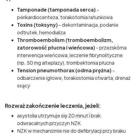
Tamponade (tamponada serca)
-
perikardiocenteza, torakotomia ratunkowa
Toxins (toksyny)
- dekontaminacja, podanie
odtrutek, hemodializa
Thromboembolism (tromboembolizm,
zatorowość płucna i wieńcowa)
- przezskórna
interwencja wieńcowa, leczenie fibrynolityczne
(np. 50 mg alteplazy), trombektomia płucna
Tension pneumothorax (odma prężna)
-
odbarczenie igłowe, torakostomia otwarta, drenaż
ssący
Rozważ zakończenie leczenia, jeżeli:
asystolia utrzymuje się 20 minut i brak
odwracalnych przyczyn NZK
NZK w mechanizmie nie do defibrylacji przy braku