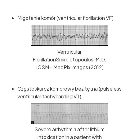
Migotanie komór (ventricular fibrillation VF)
Ventricular
FibrillationSmirniotopoulos, M.D.
JGSM - MedPix Images (2012)
Częstoskurcz komorowy bez tętna (pulseless
ventricular tachycardia pVT)
Severe arrhythmia after lithium
intoxication in a patient with