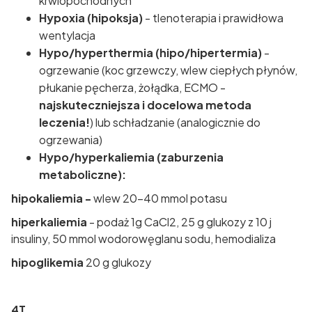
krwiopochodnych
Hypoxia (hipoksja)
- tlenoterapia i prawidłowa
wentylacja
Hypo/hyperthermia (hipo/hipertermia)
-
ogrzewanie (koc grzewczy, wlew ciepłych płynów,
płukanie pęcherza, żołądka, ECMO -
najskuteczniejsza i docelowa metoda
leczenia!
) lub schładzanie (analogicznie do
ogrzewania)
Hypo/hyperkaliemia (zaburzenia
metaboliczne):
hipokaliemia -
wlew 20-40 mmol potasu
hiperkaliemia
- podaż 1g CaCl2, 25 g glukozy z 10 j
insuliny, 50 mmol wodorowęglanu sodu, hemodializa
hipoglikemia
20 g glukozy
4T