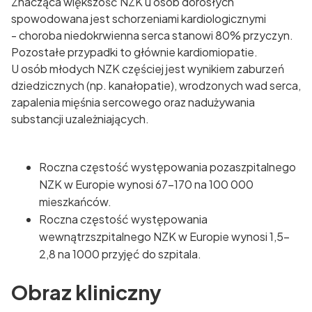
Znacząca większość NZK u osób dorosłych
spowodowana jest schorzeniami kardiologicznymi
- choroba niedokrwienna serca stanowi 80% przyczyn.
Pozostałe przypadki to głównie kardiomiopatie.
U osób młodych NZK częściej jest wynikiem zaburzeń
dziedzicznych (np. kanałopatie), wrodzonych wad serca,
zapalenia mięśnia sercowego oraz nadużywania
substancji uzależniających.
Roczna częstość występowania pozaszpitalnego
NZK w Europie wynosi 67-170 na 100 000
mieszkańców.
Roczna częstość występowania
wewnątrzszpitalnego NZK w Europie wynosi 1,5-
2,8 na 1000 przyjęć do szpitala.
Obraz kliniczny