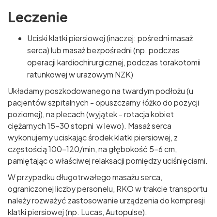
Leczenie
Uciski klatki piersiowej (inaczej: pośredni masaż
serca) lub masaż bezpośredni (np. podczas
operacji kardiochirurgicznej, podczas torakotomii
ratunkowej w urazowym NZK)
Układamy poszkodowanego na twardym podłożu (u
pacjentów szpitalnych - opuszczamy łóżko do pozycji
poziomej), na plecach (wyjątek - rotacja kobiet
ciężarnych 15-30 stopni w lewo). Masaż serca
wykonujemy uciskając środek klatki piersiowej, z
częstością 100-120/min, na głębokość 5-6 cm,
pamiętając o właściwej relaksacji pomiędzy uciśnięciami.
W przypadku długotrwałego masażu serca,
ograniczonej liczby personelu, RKO w trakcie transportu
należy rozważyć zastosowanie urządzenia do kompresji
klatki piersiowej (np. Lucas, Autopulse).