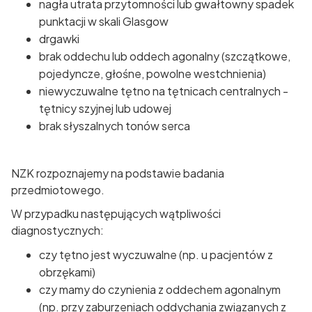
nagła utrata przytomności lub gwałtowny spadek
punktacji w skali Glasgow
drgawki
brak oddechu lub oddech agonalny (szczątkowe,
pojedyncze, głośne, powolne westchnienia)
niewyczuwalne tętno na tętnicach centralnych -
tętnicy szyjnej lub udowej
brak słyszalnych tonów serca
NZK rozpoznajemy na podstawie badania
przedmiotowego.
W przypadku następujących wątpliwości
diagnostycznych:
czy tętno jest wyczuwalne (np. u pacjentów z
obrzękami)
czy mamy do czynienia z oddechem agonalnym
(np. przy zaburzeniach oddychania związanych z