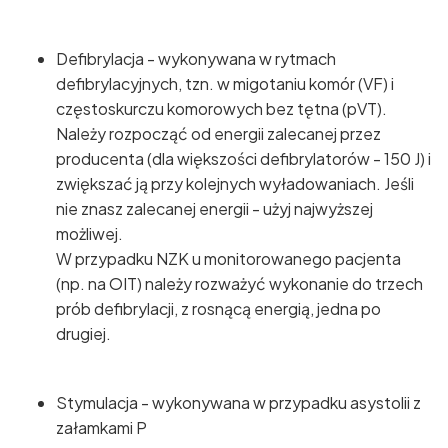
Defibrylacja - wykonywana w rytmach
defibrylacyjnych, tzn. w migotaniu komór (VF) i
częstoskurczu komorowych bez tętna (pVT).
Należy rozpocząć od energii zalecanej przez
producenta (dla większości defibrylatorów - 150 J) i
zwiększać ją przy kolejnych wyładowaniach. Jeśli
nie znasz zalecanej energii - użyj najwyższej
możliwej.
W przypadku NZK u monitorowanego pacjenta
(np. na OIT) należy rozważyć wykonanie do trzech
prób defibrylacji, z rosnącą energią, jedna po
drugiej.
Stymulacja - wykonywana w przypadku asystolii z
załamkami P