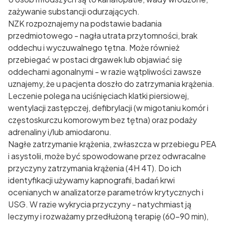
zażywanie substancji odurzających.
NZK rozpoznajemy na podstawie badania
przedmiotowego - nagła utrata przytomności, brak
oddechu i wyczuwalnego tętna. Może również
przebiegać w postaci drgawek lub objawiać się
oddechami agonalnymi - w razie wątpliwości zawsze
uznajemy, że u pacjenta doszło do zatrzymania krążenia.
Leczenie polega na uciśnięciach klatki piersiowej,
wentylacji zastępczej, defibrylacji (w migotaniu komór i
częstoskurczu komorowym bez tętna) oraz podaży
adrenaliny i/lub amiodaronu.
Nagłe zatrzymanie krążenia, zwłaszcza w przebiegu PEA
i asystolii, może być spowodowane przez odwracalne
przyczyny zatrzymania krążenia (4H 4T). Do ich
identyfikacji używamy kapnografii, badań krwi
ocenianych w analizatorze parametrów krytycznych i
USG. W razie wykrycia przyczyny - natychmiast ją
leczymy i rozważamy przedłużoną terapię (60-90 min),