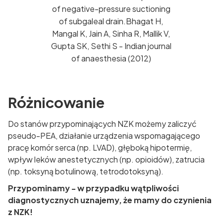
of negative-pressure suctioning
of subgaleal drain.Bhagat H,
Mangal K, Jain A, Sinha R, Mallik V,
Gupta SK, Sethi S - Indian journal
of anaesthesia (2012)
Różnicowanie
Do stanów przypominających NZK możemy zaliczyć
pseudo-PEA, działanie urządzenia wspomagającego
pracę komór serca (np. LVAD), głęboką hipotermię,
wpływ leków anestetycznych (np. opioidów), zatrucia
(np. toksyną botulinową, tetrodotoksyną).
Przypominamy - w przypadku wątpliwości
diagnostycznych uznajemy, że mamy do czynienia
z NZK!