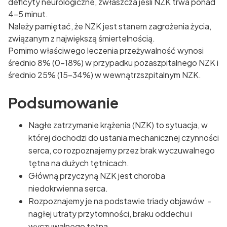
deficyty neurologiczne, zwłaszcza jeśli NZK trwa ponad
4-5 minut.
Należy pamiętać, że NZK jest stanem zagrożenia życia,
związanym z największą śmiertelnością.
Pomimo właściwego leczenia przeżywalność wynosi
średnio 8% (0-18%) w przypadku pozaszpitalnego NZK i
średnio 25% (15-34%) w wewnątrzszpitalnym NZK.
Podsumowanie
Nagłe zatrzymanie krążenia (NZK) to sytuacja, w
której dochodzi do ustania mechanicznej czynności
serca, co rozpoznajemy przez brak wyczuwalnego
tętna na dużych tętnicach.
Główną przyczyną NZK jest choroba
niedokrwienna serca.
Rozpoznajemy je na podstawie triady objawów -
nagłej utraty przytomności, braku oddechu i
wyczuwalnego tętna.