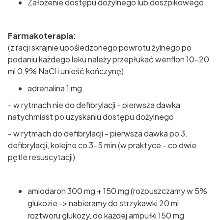
Założenie dostępu dożylnego lub doszpikowego
Farmakoterapia:
(z racji skrajnie upośledzonego powrotu żylnego po
podaniu każdego leku należy przepłukać wenflon 10-20
ml 0,9% NaCl i unieść kończynę)
adrenalina 1 mg
- w rytmach nie do defibrylacji - pierwsza dawka
natychmiast po uzyskaniu dostępu dożylnego
- w rytmach do defibrylacji - pierwsza dawka po 3.
defibrylacji, kolejne co 3-5 min (w praktyce - co dwie
pętle resuscytacji)
amiodaron 300 mg + 150 mg (rozpuszczamy w 5%
glukozie -> nabieramy do strzykawki 20 ml
roztworu glukozy, do każdej ampułki 150 mg